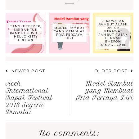
PERAWATAN
RAMBUT ALAMI
TANGLE TEEZER,
MODEL RAMBUT
UNTUK
SISIR UNTUK
YANG MEMBUAT
MERAWAT
RAMBUT KUSUT -
PRIA PERCAYA
RAMBUT RUSAK
HELLO KITTY
DIRI
DENGAN
EDITION
EMERON
DAMAGE CARE
NEWER POST
OLDER POST
Aceh
Model Rambut
International
yang Membuat
Rapa'i Festival
Pria Percaya Diri
2018 Segera
Dimulai
No comments: