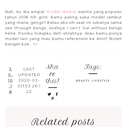
Nah, itu dia empat
model rambut
wanita yang populer
tahun 2018 nih
girls
. Kamu paling suka model rambut
yang mana, gengs? Kalau aku sih saat ini sukanya sama
see through bangs
, soalnya
I can't live without bangs
hehe. Poniku hidupku deh istilahnya. Atau kamu punya
model lain yang mau kamu referensiin ke Anin? Boleh
banget kok.. ^^
Sha
Tags:
3
LAST
re
0.
UPDATED
this!
10
2020-03-
BEAUTY
,
LIFESTYLE
.1
01T03:26:1
8
2Z
Related posts