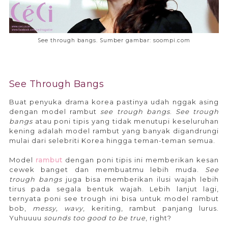
See through bangs. Sumber gambar: soompi.com
See Through Bangs
Buat penyuka drama korea pastinya udah nggak asing
dengan model rambut
see trough bangs
.
See trough
bangs
atau poni tipis yang tidak menutupi keseluruhan
kening adalah model rambut yang banyak digandrungi
mulai dari selebriti Korea hingga teman-teman semua.
Model
rambut
dengan poni tipis ini memberikan kesan
cewek banget dan membuatmu lebih muda.
See
trough bangs
juga bisa memberikan ilusi wajah lebih
tirus pada segala bentuk wajah. Lebih lanjut lagi,
ternyata poni see trough ini bisa untuk model rambut
bob,
messy, wavy
, keriting, rambut panjang lurus.
Yuhuuuu
sounds too good to be true
, right?