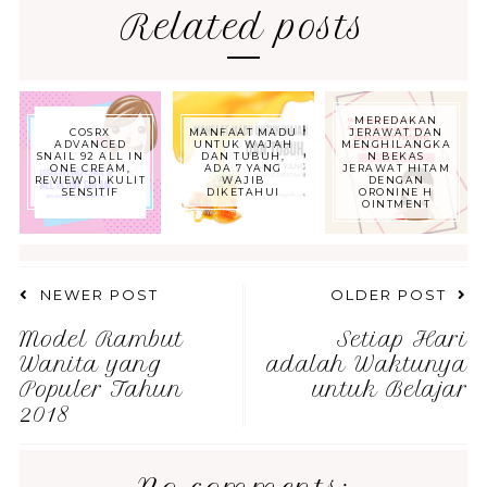
Related posts
MEREDAKAN
COSRX
MANFAAT MADU
JERAWAT DAN
ADVANCED
UNTUK WAJAH
MENGHILANGKA
SNAIL 92 ALL IN
DAN TUBUH,
N BEKAS
ONE CREAM,
ADA 7 YANG
JERAWAT HITAM
REVIEW DI KULIT
WAJIB
DENGAN
SENSITIF
DIKETAHUI
ORONINE H
OINTMENT
NEWER POST
OLDER POST
Model Rambut
Setiap Hari
Wanita yang
adalah Waktunya
Populer Tahun
untuk Belajar
2018