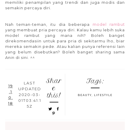
memiliki penampilan yang trendi dan juga modis dan
semakin percaya diri.
Nah teman-teman, itu dia beberapa
model rambut
yang membuat pria percaya diri. Kalau kamu lebih suka
model rambut yang mana nih? Boleh banget
direkomendasiin untuk para pria di sekitarmu lho, biar
mereka semakin pede. Atau kalian punya referensi lain
yang belum disebutkan? Boleh banget sharing sama
Anin di sini. ^^
Shar
Tags:
LAST
19
e
UPDATED
.1
this!
2020-03-
BEAUTY
,
LIFESTYLE
0.
01T03:41:1
18
5Z