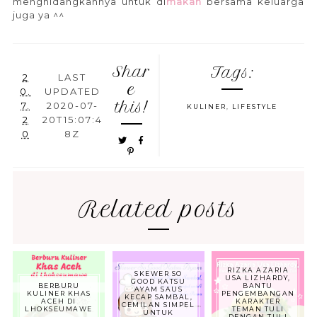
menghidangkannya untuk di
makan
bersama keluarga
juga ya ^^
Shar
Tags:
2
LAST
e
0.
UPDATED
this!
7.
2020-07-
KULINER
,
LIFESTYLE
2
20T15:07:4
0
8Z
Related posts
RIZKA AZARIA
SKEWER SO
USA LIZHARDY,
GOOD KATSU
BERBURU
BANTU
AYAM SAUS
KULINER KHAS
PENGEMBANGAN
KECAP SAMBAL,
ACEH DI
KARAKTER
CEMILAN SIMPEL
LHOKSEUMAWE
TEMAN TULI
UNTUK
DENGAN TULI