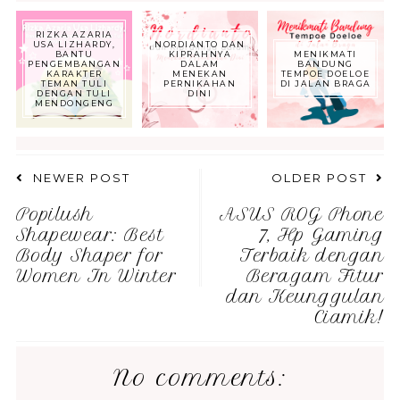
RIZKA AZARIA
USA LIZHARDY,
NORDIANTO DAN
BANTU
KIPRAHNYA
MENIKMATI
PENGEMBANGAN
DALAM
BANDUNG
KARAKTER
MENEKAN
TEMPOE DOELOE
TEMAN TULI
PERNIKAHAN
DI JALAN BRAGA
DENGAN TULI
DINI
MENDONGENG
NEWER POST
OLDER POST
Popilush
ASUS ROG Phone
Shapewear: Best
7, Hp Gaming
Body Shaper for
Terbaik dengan
Women In Winter
Beragam Fitur
dan Keunggulan
Ciamik!
No comments: