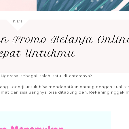
11.5.19
n Promo Belanja Onlin
epat Untukmu
 Ngerasa sebagai salah satu di antaranya?
promo belanja
anja online, promo belanja online, belanja.
ang koentji untuk bisa mendapatkan barang dengan kualita
hemat dan sisa uangnya bisa ditabung deh. Rekening nggak m