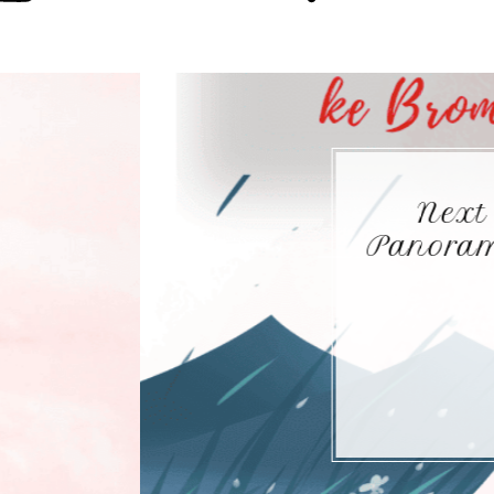
p Wishlist: Berburu
e Bromo Malang dan
Batu
READ MORE