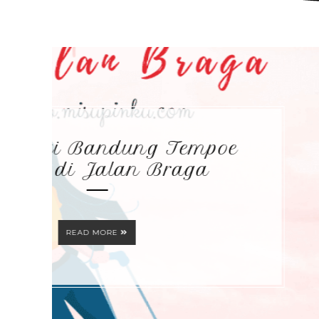
Next Tri
Panorama k