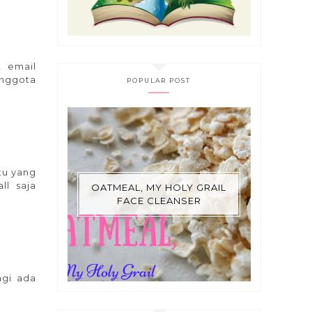
t email
anggota
POPULAR POST
tu yang
ll saja
OATMEAL, MY HOLY GRAIL
FACE CLEANSER
agi ada