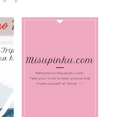
Baterai HP T
Game, Top
Misupinku.com
Lan
Welcome to Misupinku.com.
Take your time to look around and
make yourself at home. ^^