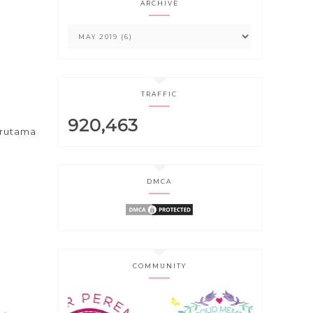
ARCHIVE
TRAFFIC
920,463
erutama
DMCA
u
COMMUNITY