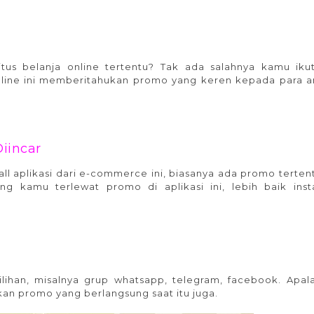
a
itus belanja online tertentu? Tak ada salahnya kamu iku
 online ini memberitahukan promo yang keren kepada para 
Diincar
tall aplikasi dari e-commerce ini, biasanya ada promo terten
ng kamu terlewat promo di aplikasi ini, lebih baik insta
ja online
pilihan, misalnya grup whatsapp, telegram, facebook. Apal
an promo yang berlangsung saat itu juga.