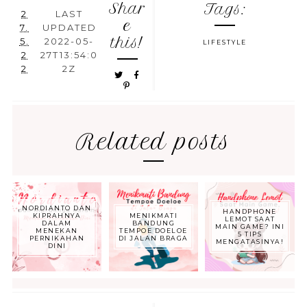
Shar
Tags:
2
LAST
e
7.
UPDATED
this!
5.
2022-05-
LIFESTYLE
2
27T13:54:0
2
2Z
Related posts
NORDIANTO DAN
HANDPHONE
KIPRAHNYA
MENIKMATI
LEMOT SAAT
DALAM
BANDUNG
MAIN GAME? INI
MENEKAN
TEMPOE DOELOE
5 TIPS
PERNIKAHAN
DI JALAN BRAGA
MENGATASINYA!
DINI