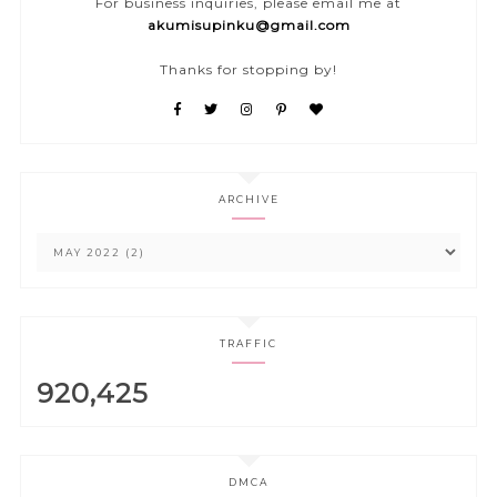
For business inquiries, please email me at
akumisupinku@gmail.com
Thanks for stopping by!
ARCHIVE
TRAFFIC
920,425
DMCA