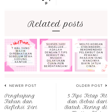
Related posts
SUKSES JADI
MOLTO KOREAN
RESELLER
STRAWBERRY,
7 HAL YANG
ADALAH
REKOMENDASI
WAJIB
DENGAN 7 TIPS
PELEMBUT DAN
DIPERHATIKAN
BERIKUT INI,
PEWANGI
SEBELUM SEWA
MUDAH
PAKAIAN YANG
GEDUNG
DILAKUKAN
WANGINYA
KANTOR
CUAN PUN
BIKIN JATUH
BERDATANGAN!
CINTA
NEWER POST
OLDER POST
Penghujung
5 Tips Tetap Fit
Tahun dan
dan Bebas dari
Refleksi Diri
Batuk Kering di