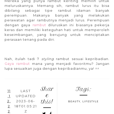
Mereka yang punya rambut keriting memilih untuk
meluruskannya. Memang sih, rambut lurus itu bisa
dibilang sebagai tipe rambut idaman banyak
perempuan. Makanya banyak yang melakukan
perawatan agar rambutnya menjadi lurus. Perempuan
dengan gaya
rambut
diluruskan ini biasanya pekerja
keras dan memiliki keteguhan hati untuk memperoleh
keseimbangan, yang berujung untuk menciptakan
perasaan tenang pada diri.
Nah, itulah tadi 7
styling
rambut sesuai kepribadian.
Gaya
rambut
mana yang menjadi favoritmu? Jangan
lupa sesuaikan juga dengan kepribadianmu, ya! ^^
Shar
Tags:
11
LAST
e
.1
UPDATED
this!
2.
2023-06-
BEAUTY
,
LIFESTYLE
2
18T01:05:21
2
Z